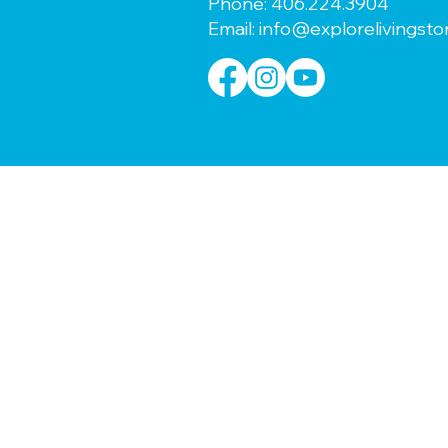
Phone:
406.224.3904
Email:
info@explorelivingst