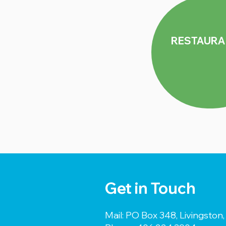
RESTAURA
Get in Touch
Mail: PO Box 348, Livingsto