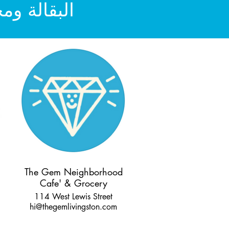
البقالة ومح
The Gem Neighborhood
Cafe' & Grocery
114 West Lewis Street
hi@thegemlivingston.com