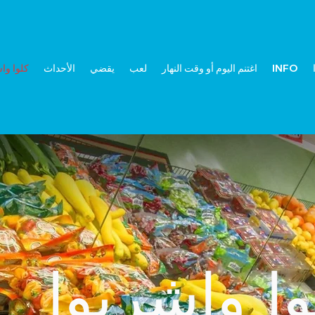
INFO
اغتنم اليوم أو وقت النهار
لعب
يقضي
الأحداث
كلوا وا
وا واشربوا