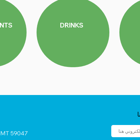
NTS
DRINKS
ا
n, MT 59047