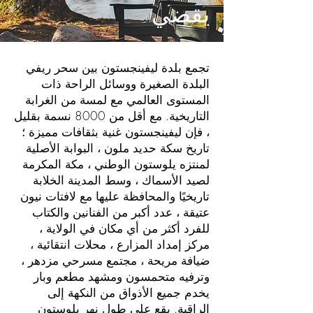
يقضي
تجمع بلدة ليفينجستون بين سحر ريفي
البلدة الصغيرة ووسائل الراحة ذات
المستوى العالمي مع لمسة من الغرابة
التاريخية. مع أقل من 8000 نسمة بقليل
، فإن ليفينجستون غنية بثقافات مميزة ؛
تاريخ سكة حديد ملون ، البوابة الأصلية
لمنتزه يلوستون الوطني ، مكة المكرمة
لصيد الأسماك ، وسط المدينة الخلابة
تاريخيًا والمحافظة عليها مع لافتات نيون
عتيقة ، عدد أكبر من الفنانين والكتاب
للفرد أكثر من أي مكان في الولاية ،
مركز إمداد المزارع ، محلات انتقائية ،
ضيافة مريحة ، مجتمع مسرحي مزدهر ،
وترفيه متحمسون ومشهد مطعم وبار
يخدم جميع الأذواق من النكهة إلى
الراقية. يقع على طول نهر يلوستون