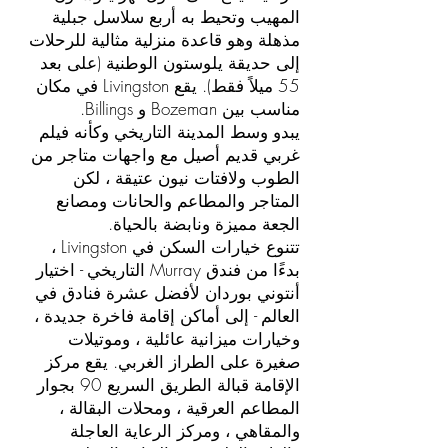
المهيب وتحيط به أربع سلاسل جبلية
مذهلة وهو قاعدة منزلية مثالية للرحلات
إلى حديقة يلوستون الوطنية (على بعد
55 ميلاً فقط). يقع Livingston في مكان
مناسب بين Bozeman و Billings.
يبدو وسط المدينة التاريخي وكأنه فيلم
غربي قديم أصيل مع واجهات متاجر من
الطوب ولافتات نيون عتيقة ، لكن
المتاجر والمطاعم والحانات ومصانع
الجعة مميزة ونابضة بالحياة.
تتنوع خيارات السكن في Livingston ،
بدءًا من فندق Murray التاريخي - اختيار
أنتوني بوردان لأفضل عشرة فنادق في
العالم - إلى أماكن إقامة فاخرة جديدة ،
وخيارات ميزانية عائلية ، وموتيلات
صغيرة على الطراز الغربي. يقع مركز
الإقامة قبالة الطريق السريع 90 بجوار
المطاعم العرقية ، ومحلات البقالة ،
والمقاهي ، ومركز الرعاية العاجلة